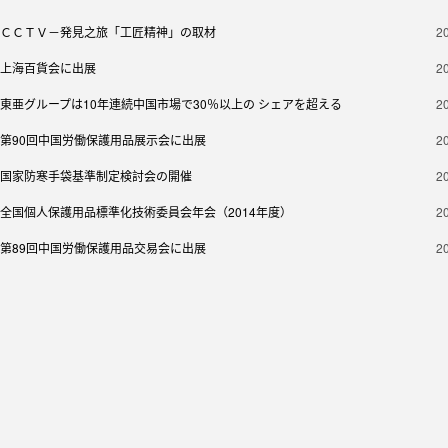
ＣＣＴＶ－発見之旅「工匠精神」の取材
2
上海百貨会に出展
2
東亜グループは10年連続中国市場で30％以上の シェアを超える
2
第90回中国労働保護用品展示会に出展
2
国家防寒手袋基準制定検討会の開催
2
全国個人保護用品標準化技術委員会年会（2014年度）
2
第89回中国労働保護用品交易会に出展
2